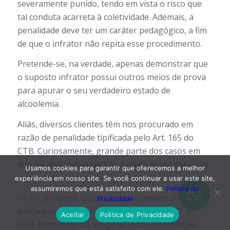
severamente punido, tendo em vista o risco que
tal conduta acarreta à coletividade. Ademais, a
penalidade deve ter um caráter pedagógico, a fim
de que o infrator não repita esse procedimento.
Pretende-se, na verdade, apenas demonstrar que
o suposto infrator possui outros meios de prova
para apurar o seu verdadeiro estado de
alcoolemia.
Aliás, diversos clientes têm nos procurado em
razão de penalidade tipificada pelo Art. 165 do
CTB. Curiosamente, grande parte dos casos em
que foi realizada a perícia, o laudo conclusivo não
Usamos cookies para garantir que oferecemos a melhor
constatou a embriaguez.
experiência em nosso site. Se você continuar a usar este site,
assumiremos que está satisfeito com ele.
Politica de
Vê-se, portanto, que a obrigatoriedade do
Privacidade
bafômetro implica clara afronta ao Art. 177 do
Aceitar
Politica de Privacidade
CTB, bem como ao artigo 5º, II da Constituição