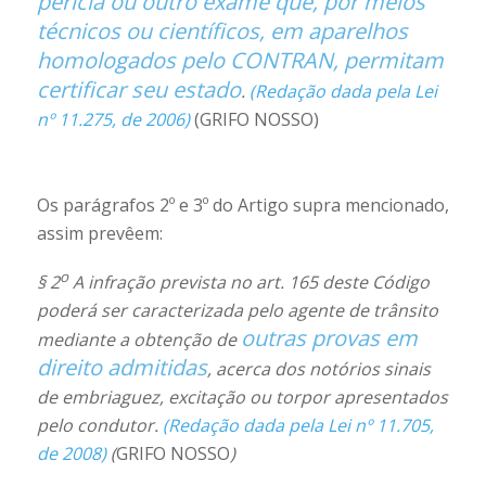
perícia ou outro exame que, por meios
técnicos ou científicos, em aparelhos
homologados pelo CONTRAN, permitam
certificar seu estado
.
(Redação dada pela Lei
nº 11.275, de 2006)
(GRIFO NOSSO)
Os parágrafos 2º e 3º do Artigo supra mencionado,
assim prevêem:
o
§ 2
A infração prevista no art. 165 deste Código
poderá ser caracterizada pelo agente de trânsito
outras provas em
mediante a obtenção de
direito admitidas
, acerca dos notórios sinais
de embriaguez, excitação ou torpor apresentados
pelo condutor.
(Redação dada pela Lei nº 11.705,
de 2008)
(
GRIFO NOSSO
)