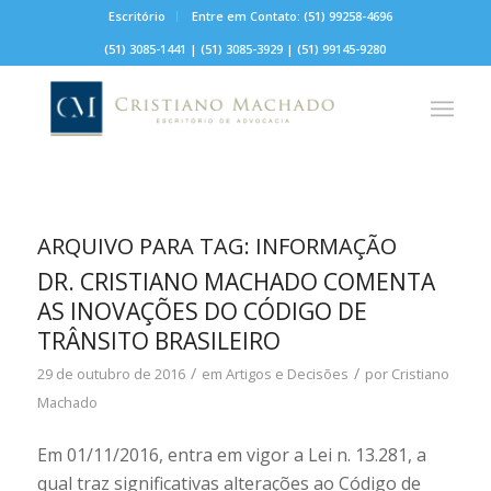
Escritório
Entre em Contato: (51) 99258-4696
(51) 3085-1441
|
(51) 3085-3929
|
(51) 99145-9280
ARQUIVO PARA TAG:
INFORMAÇÃO
DR. CRISTIANO MACHADO COMENTA
AS INOVAÇÕES DO CÓDIGO DE
TRÂNSITO BRASILEIRO
/
/
29 de outubro de 2016
em
Artigos e Decisões
por
Cristiano
Machado
Em 01/11/2016, entra em vigor a Lei n. 13.281, a
qual traz significativas alterações ao Código de